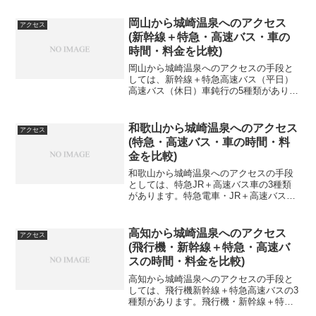
岡山から城崎温泉へのアクセス
アクセス
(新幹線＋特急・高速バス・車の
時間・料金を比較)
岡山から城崎温泉へのアクセスの手段と
しては、新幹線＋特急高速バス（平日）
高速バス（休日）車鈍行の5種類がありま
す。特急電車・高速バス（平日・休
日）・車・鈍行の所要時間・料金の比較
交通手段所要時間料金新幹線＋特急2時間
和歌山から城崎温泉へのアクセス
アクセス
30分6,560円高速バ...
(特急・高速バス・車の時間・料
金を比較)
和歌山から城崎温泉へのアクセスの手段
としては、特急JR＋高速バス車の3種類
があります。特急電車・JR＋高速バス・
車の所要時間・料金の比較交通手段所要
時間料金特急4時間7分8,170円JR＋高速
バス5時間20分4,940円車3時間30分5,3...
高知から城崎温泉へのアクセス
アクセス
(飛行機・新幹線＋特急・高速バ
スの時間・料金を比較)
高知から城崎温泉へのアクセスの手段と
しては、飛行機新幹線＋特急高速バスの3
種類があります。飛行機・新幹線＋特
急・高速バスの所要時間・料金の比較交