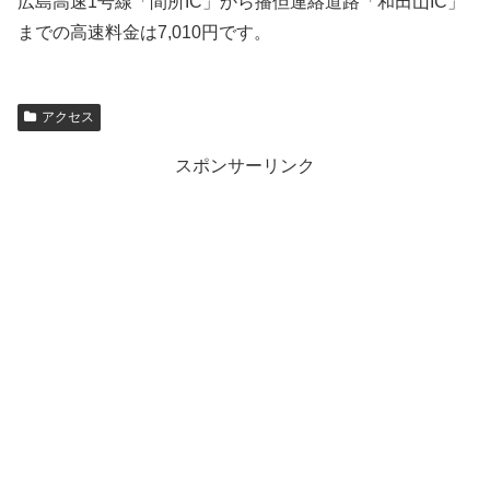
広島高速1号線「間所IC」から播但連絡道路「和田山IC」
までの高速料金は7,010円です。
アクセス
スポンサーリンク