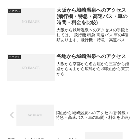
通手段所要時間料金飛行機5時間19分
34,810円新幹線＋特急5時間27分12,030円
大阪から城崎温泉へのアクセス
アクセス
高速バス...
(飛行機・特急・高速バス・車の
時間・料金を比較)
大阪から城崎温泉へのアクセスの手段と
しては、 飛行機 特急 高速バス 車の4種
類あります。飛行機・特急・高速バス・
車の所要時間・料金所要時間料金飛行機1
時間29分14,490円特急2時間46分5,600円
高速バス3時間21分3,700円車2...
各地から城崎温泉へのアクセス
アクセス
大阪から京都から名古屋から三宮から姫
路から岡山から広島から和歌山から東京
から
岡山から城崎温泉へのアクセス(新幹線＋
特急・高速バス・車の時間・料金を比較)